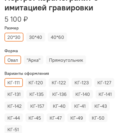
имитацией гравировки
5 100 ₽
Размер
20*30
30*40
40*60
Форма
Овал
"Арка"
Прямоугольник
Варианты оформления
КГ-111
КГ-120
КГ-122
КГ-123
КГ-127
КГ-131
КГ-135
КГ-136
КГ-140
КГ-141
КГ-142
КГ-157
КГ-40
КГ-41
КГ-43
КГ-44
КГ-45
КГ-47
КГ-49
КГ-50
КГ-51