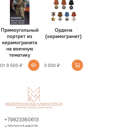
Прямоугольный
Ордена
портрет из
(керамогранит)
керамогранита
на военную
тематику
От
9 500 ₽
3 500 ₽
+79823360613