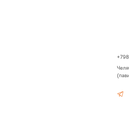
+798
Челя
(пав