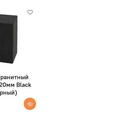
гранитный
20мм Black
ерный)