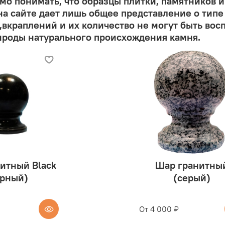
о понимать, что образцы плитки, памятников и
а сайте дает лишь общее представление о типе
вкраплений и их количество не могут быть вос
ироды натурального происхождения камня.
итный Black
Шар гранитны
ерный)
(серый)
От
4 000 ₽