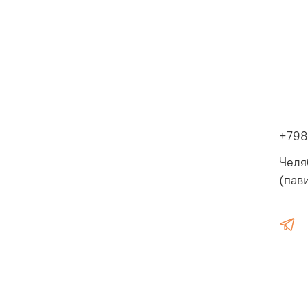
+798
Челя
(пав