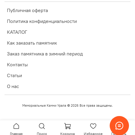
МКУ-МАРКЕТ предлагает большой выбор бюджетных,
Публичная оферта
эксклюзивных, вертикальных, горизонтальных,
двойных, одинарных, семейных памятников, памятников
Политика конфиденциальности
на заказ и ритуальных товаров в городе Снежинске.
Гравировка изображений, 3D-макет.
КАТАЛОГ
Как заказать памятник
Заказ памятника в зимний период
Контакты
Статьи
О нас
Мемориальные Камни Урала
©
2026
Все права защищены.
Главная
Поиск
Корзина
Избранное
Профиль