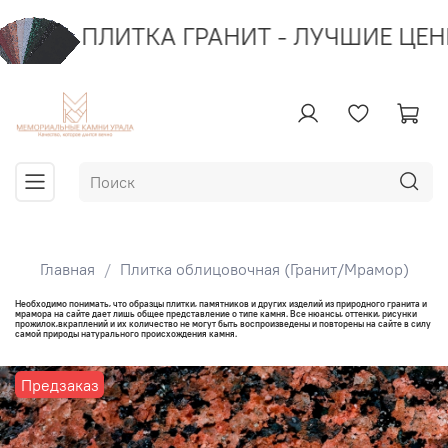
ПЛИТКА ГРАНИТ - ЛУЧШИЕ ЦЕНЫ
Главная
Плитка облицовочная (Гранит/Мрамор)
Необходимо понимать, что образцы плитки, памятников и других изделий из природного гранита и
мрамора на сайте дает лишь общее представление о типе камня. Все нюансы, оттенки, рисунки
прожилок,вкраплений и их количество не могут быть воспроизведены и повторены на сайте в силу
самой природы натурального происхождения камня.
Предзаказ