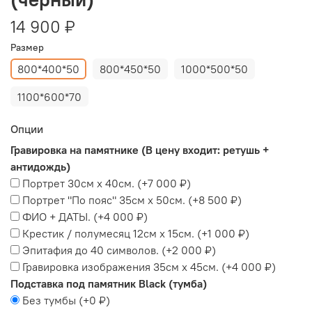
14 900 ₽
Размер
800*400*50
800*450*50
1000*500*50
1100*600*70
Опции
Гравировка на памятнике (В цену входит: ретушь +
антидождь)
Портрет 30см х 40см.
(+
7 000 ₽
)
Портрет "По пояс" 35см х 50см.
(+
8 500 ₽
)
ФИО + ДАТЫ.
(+
4 000 ₽
)
Крестик / полумесяц 12см х 15см.
(+
1 000 ₽
)
Эпитафия до 40 символов.
(+
2 000 ₽
)
Гравировка изображения 35см х 45см.
(+
4 000 ₽
)
Подставка под памятник Black (тумба)
Без тумбы
(+
0 ₽
)