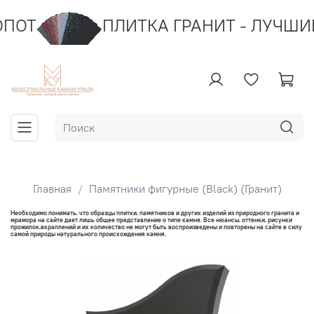
Т
ПЛИТКА ГРАНИТ - ЛУЧШИЕ Ц
Главная
Памятники фигурные (Black) (Гранит)
Необходимо понимать, что образцы плитки, памятников и других изделий из природного гранита и
мрамора на сайте дает лишь общее представление о типе камня. Все нюансы, оттенки, рисунки
прожилок,вкраплений и их количество не могут быть воспроизведены и повторены на сайте в силу
самой природы натурального происхождения камня.