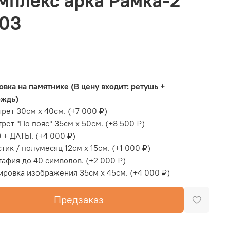
мплекс арка Рамка-2
03
овка на памятнике (В цену входит: ретушь +
ождь)
рет 30см х 40см.
(+
7 000 ₽
)
рет "По пояс" 35см х 50см.
(+
8 500 ₽
)
 + ДАТЫ.
(+
4 000 ₽
)
тик / полумесяц 12см х 15см.
(+
1 000 ₽
)
афия до 40 символов.
(+
2 000 ₽
)
ировка изображения 35см х 45см.
(+
4 000 ₽
)
Предзаказ