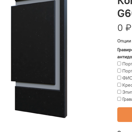
Ко
G6
0 ₽
Опции
Гравир
антид
Порт
Порт
ФИО
Крес
Эпит
Грав